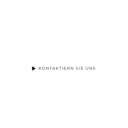
Ihr Projekt in
besten Händen
Gerne beraten wir Sie zu Ihrem
Vorhaben.
KONTAKTIERN SIE UNS