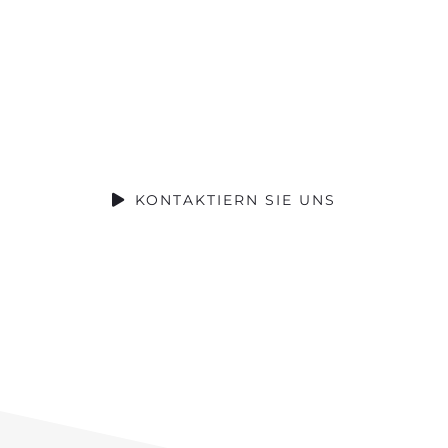
besten Händen
Gerne beraten wir Sie zu Ihrem
Vorhaben.
KONTAKTIERN SIE UNS