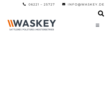
Zum
06221 – 25727
INFO@WASKEY.DE
Inhalt
springen
Toggle
Navigati
Home
Über uns
Leistun
Referen
Automobi