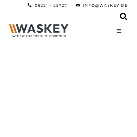
Zum
06221 – 25727
INFO@WASKEY.DE
Inhalt
springen
Toggle
Navigati
Home
Über uns
Leistun
Referen
Automobi