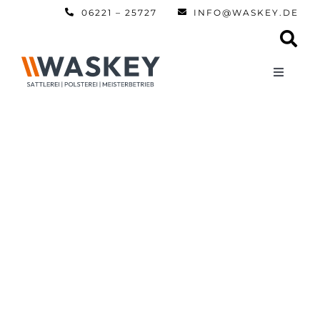
Zum
06221 – 25727
INFO@WASKEY.DE
Inhalt
springen
Toggle
Navigati
Home
Über uns
Leistun
Referen
Automobi