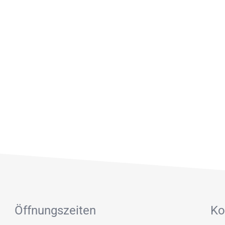
Sattlerei & Lackiererei Waskey [...]
Öffnungszeiten
Ko