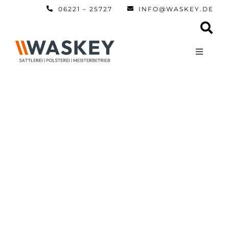
Zum
06221 – 25727
INFO@WASKEY.DE
Inhalt
springen
Toggle
Navigati
Home
Über uns
Leistun
Referen
Automobi