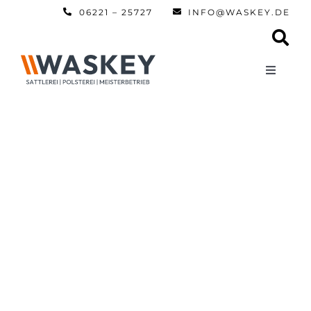
Zum
06221 – 25727
INFO@WASKEY.DE
Inhalt
springen
Toggle
Navigati
Home
Über uns
Leistun
Referen
Automobi