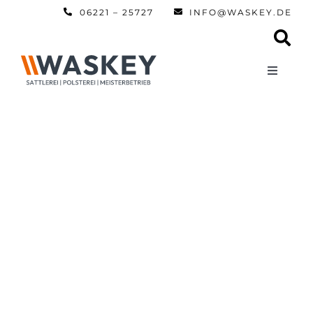
Zum
06221 – 25727
INFO@WASKEY.DE
Inhalt
springen
Toggle
Navigati
Home
Über uns
Leistun
Referen
Automobi