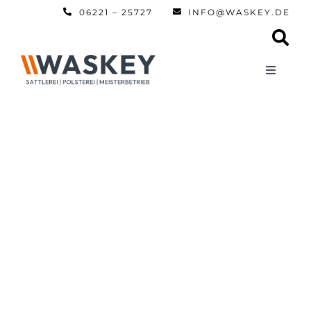
Zum
06221 – 25727
INFO@WASKEY.DE
Inhalt
springen
Toggle
Navigati
Home
Über uns
Leistun
Referen
Automobi