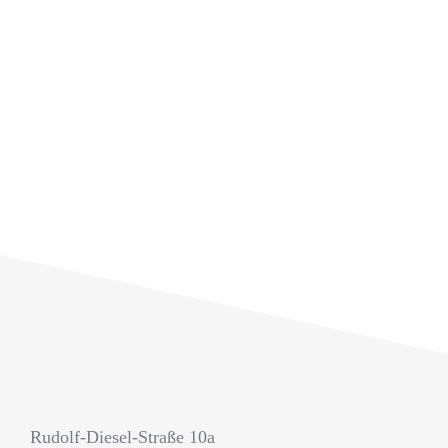
Fahrersitz so um, dass der Kunde nach [...]
Kontakt
Journal
Rudolf-Diesel-Straße 10a