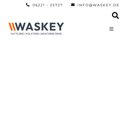
Zum
06221 – 25727
INFO@WASKEY.DE
Inhalt
springen
Toggle
Navigati
Home
Über uns
Leistun
Referen
Automobi