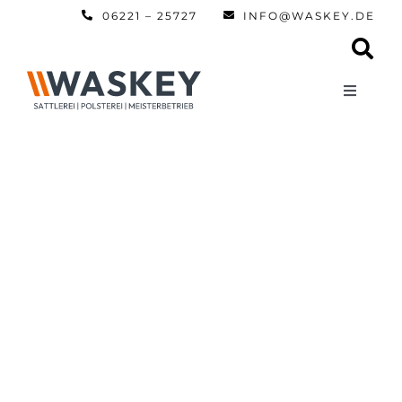
Zum
06221 – 25727
INFO@WASKEY.DE
Inhalt
springen
Toggle
Navigati
Home
Über uns
Leistun
Referen
Automobi