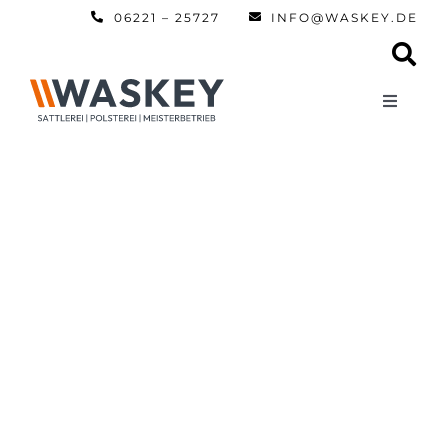
Zum
06221 – 25727
INFO@WASKEY.DE
Inhalt
springen
Toggle
Navigati
Home
Über uns
Leistun
Referen
Automobi