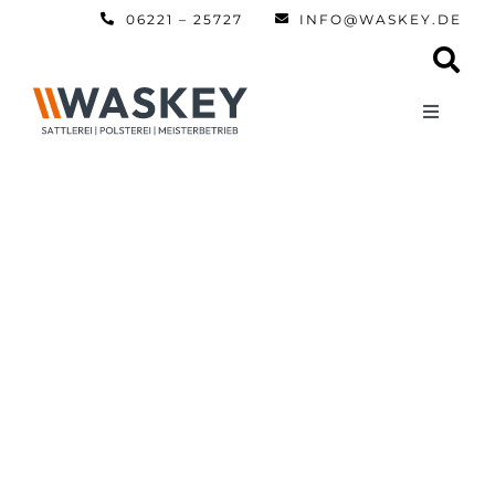
Zum
06221 – 25727
INFO@WASKEY.DE
Inhalt
springen
Toggle
Navigati
Home
Über uns
Leistun
Referen
Automobi