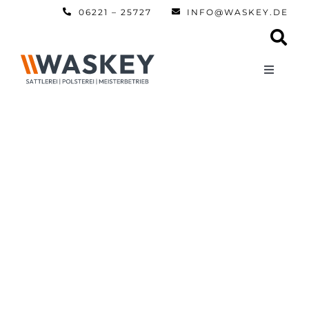
Zum
06221 – 25727
INFO@WASKEY.DE
Inhalt
springen
Toggle
Navigati
Home
Über uns
Leistun
Referen
Automobi