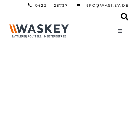
Zum
06221 – 25727
INFO@WASKEY.DE
Inhalt
springen
Toggle
Navigati
Home
Über uns
Leistun
Referen
Automobi