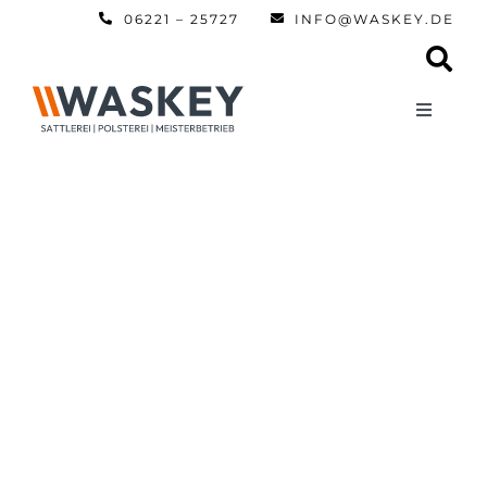
Zum
06221 – 25727
INFO@WASKEY.DE
Inhalt
springen
Toggle
Navigati
Home
Über uns
Leistun
Referen
Automobi