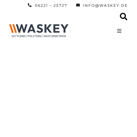
Zum
06221 – 25727
INFO@WASKEY.DE
Inhalt
springen
Toggle
Navigati
Home
Über uns
Leistun
Referen
Automobi