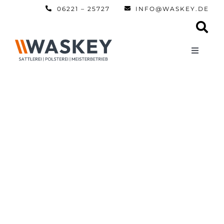
Zum
06221 – 25727
INFO@WASKEY.DE
Inhalt
springen
Toggle
Navigati
Home
Über uns
Leistun
Referen
Automobi