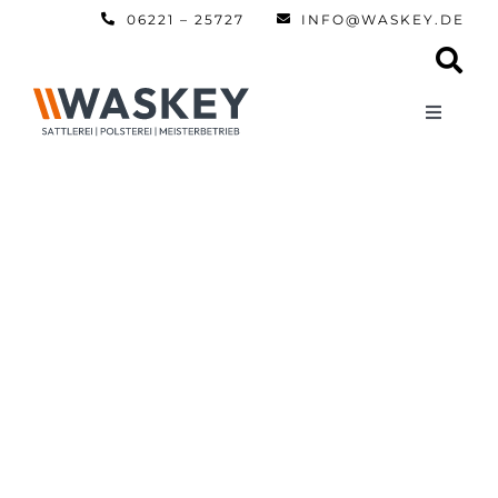
Zum
06221 – 25727
INFO@WASKEY.DE
Inhalt
springen
Toggle
Navigati
Home
Über uns
Leistun
Referen
Automobi