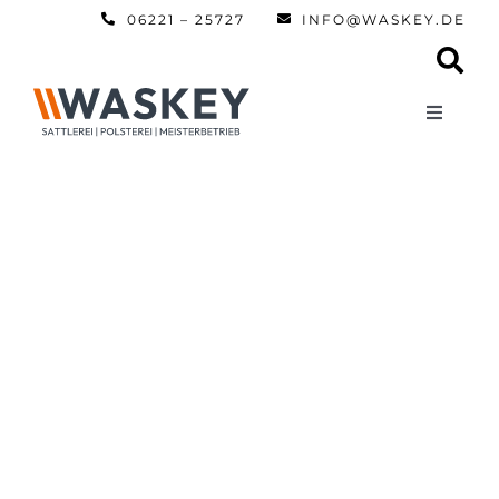
Zum
06221 – 25727
INFO@WASKEY.DE
Inhalt
springen
Toggle
Navigati
Home
Über uns
Leistun
Referen
Automobi