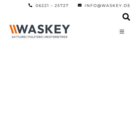
Zum
06221 – 25727
INFO@WASKEY.DE
Inhalt
springen
Toggle
Navigati
Home
Über uns
Leistun
Referen
Automobi