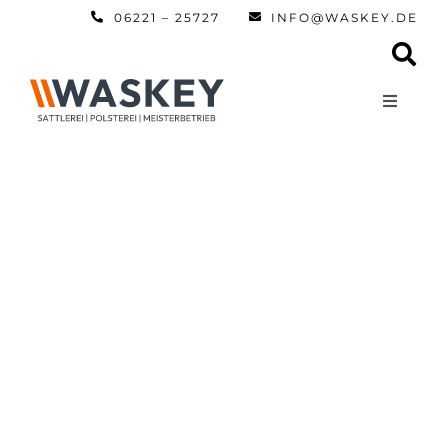
Zum
06221 – 25727
INFO@WASKEY.DE
Inhalt
springen
Toggle
Navigati
Home
Über uns
Leistun
Referen
Automobi