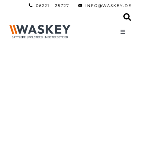
Zum
06221 – 25727
INFO@WASKEY.DE
Inhalt
springen
Toggle
Navigati
Home
Über uns
Leistun
Referen
Automobi