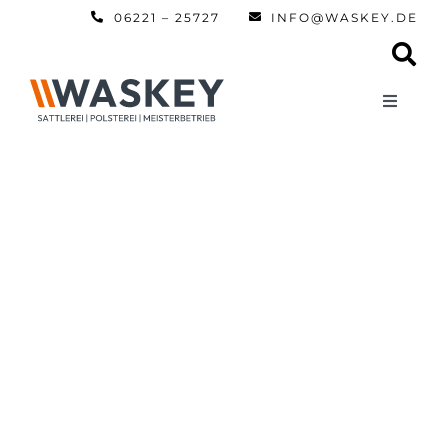
Zum
06221 – 25727
INFO@WASKEY.DE
Inhalt
springen
Toggle
Navigati
Home
Über uns
Leistun
Referen
Automobi