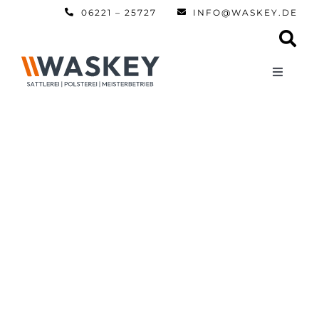
Zum
06221 – 25727
INFO@WASKEY.DE
Inhalt
springen
Toggle
Navigati
Home
Über uns
Leistun
Referen
Automobi