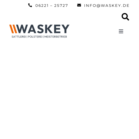
Zum
06221 – 25727
INFO@WASKEY.DE
Inhalt
springen
Toggle
Navigati
Home
Über uns
Leistun
Referen
Automobi