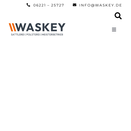
Zum
06221 – 25727
INFO@WASKEY.DE
Inhalt
springen
Toggle
Navigati
Home
Über uns
Leistun
Referen
Automobi