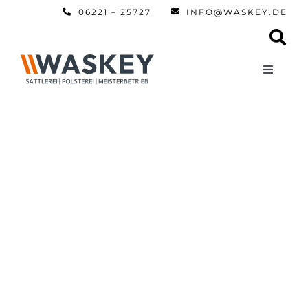
Zum
06221 – 25727
INFO@WASKEY.DE
Inhalt
springen
Toggle
Navigati
Home
Über uns
Leistun
Referen
Automobi