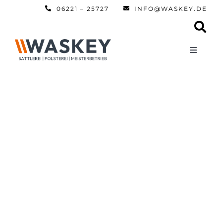
Zum
06221 – 25727
INFO@WASKEY.DE
Inhalt
springen
Toggle
Navigati
Home
Über uns
Leistun
Referen
Automobi