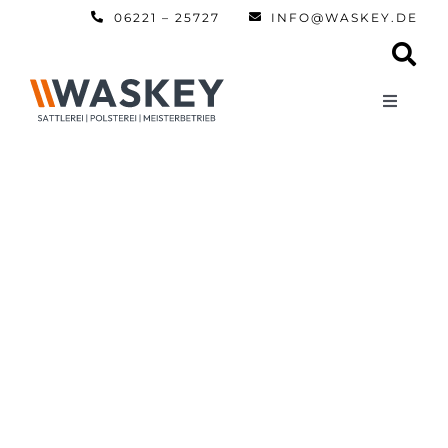
Zum
06221 – 25727
INFO@WASKEY.DE
Inhalt
springen
Toggle
Navigati
Home
Über uns
Leistun
Referen
Automobi