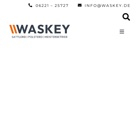
Zum
06221 – 25727
INFO@WASKEY.DE
Inhalt
springen
Toggle
Navigati
Home
Über uns
Leistun
Referen
Automobi