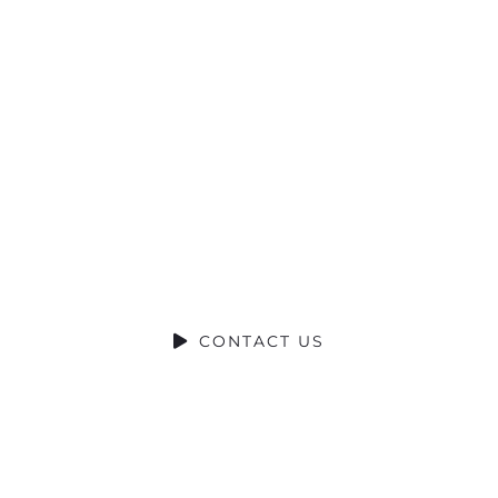
Ready to Talk?
DO YOU HAVE A BIG IDEA WE CAN
HELP WITH?
CONTACT US