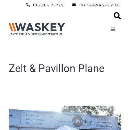
Zum
06221 – 25727
INFO@WASKEY.DE
Inhalt
springen
Toggle
Navigati
Home
Über uns
Zelt & Pavillon Plane
Leistun
Referen
Automobi