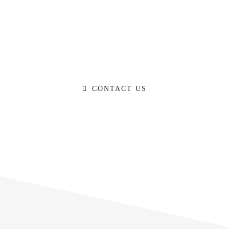
Ready to Talk?
DO YOU HAVE A BIG IDEA WE CAN
HELP WITH?
CONTACT US