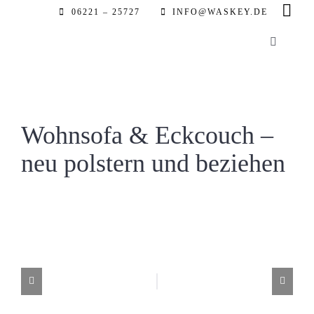
Zum
06221 – 25727
INFO@WASKEY.DE
Inhalt
Toggle
springen
Navigatio
Home
Über uns
Wohnsofa & Eckcouch –
neu polstern und beziehen
Leistung
Referenz
Automobil
Partner