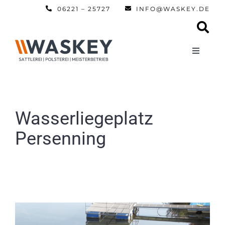
Zum
06221 – 25727
INFO@WASKEY.DE
Inhalt
springen
Toggle
Navigati
Home
Über uns
Wasserliegeplatz
Persenning
Leistun
Referen
Automobi