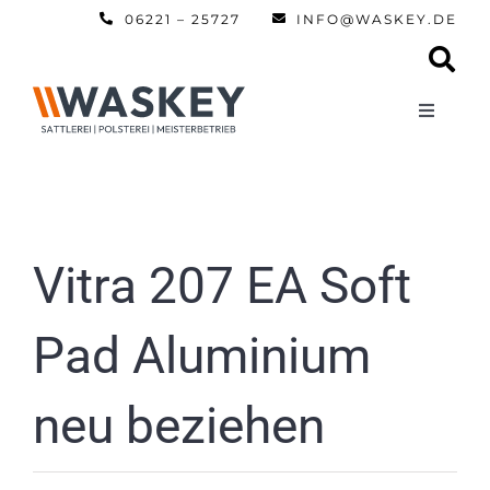
Zum
06221 – 25727
INFO@WASKEY.DE
Inhalt
springen
Toggle
Navigati
Home
Über uns
Vitra 207 EA Soft
Leistun
Pad Aluminium
Referen
neu beziehen
Automobi