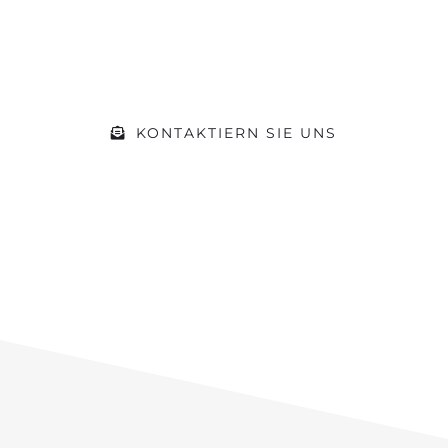
der Öffnungszeiten einfach vorbei.
Gerne beraten wir Sie zu Ihrem
Vorhaben
KONTAKTIERN SIE UNS