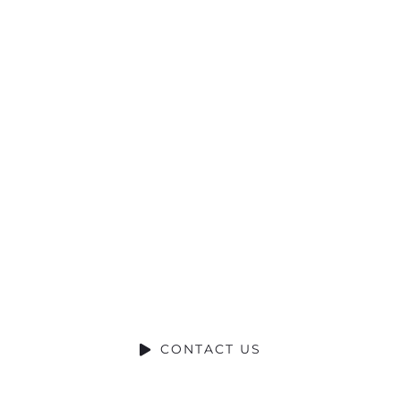
Ready to Talk?
DO YOU HAVE A BIG IDEA WE CAN HELP WITH
CONTACT US