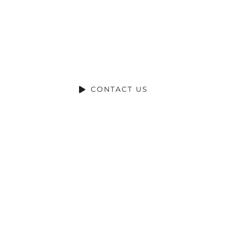
Ready to Talk?
DO YOU HAVE A BIG IDEA WE CAN HELP WITH
CONTACT US