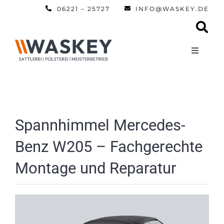
Zum
06221 – 25727
INFO@WASKEY.DE
Inhalt
springen
Toggle
Navigati
Home
Über uns
Spannhimmel Mercedes-
Benz W205 – Fachgerechte
Leistun
Montage und Reparatur
Referen
Automobi