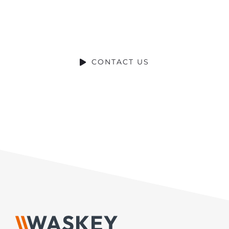
DO YOU HAVE A BIG IDEA WE CAN
HELP WITH?
CONTACT US