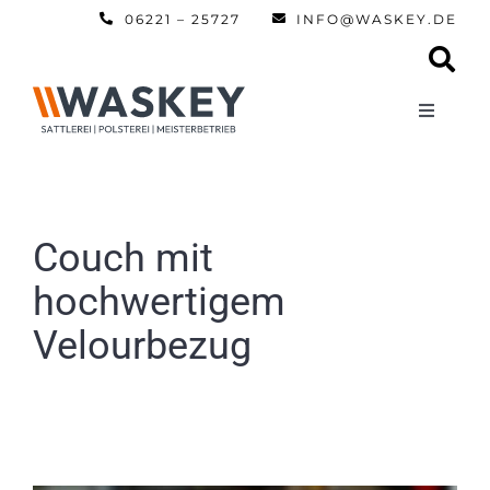
Zum
06221 – 25727
INFO@WASKEY.DE
Inhalt
springen
Toggle
Navigati
Home
Über uns
Couch mit
hochwertigem
Leistun
Velourbezug
Referen
Automobi