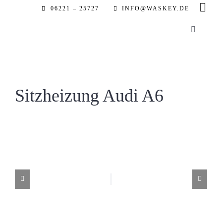
Zum
06221 – 25727
INFO@WASKEY.DE
Inhalt
Toggle
springen
Navigatio
Home
Über uns
Sitzheizung Audi A6
Leistung
Referenz
Automobil
Partner