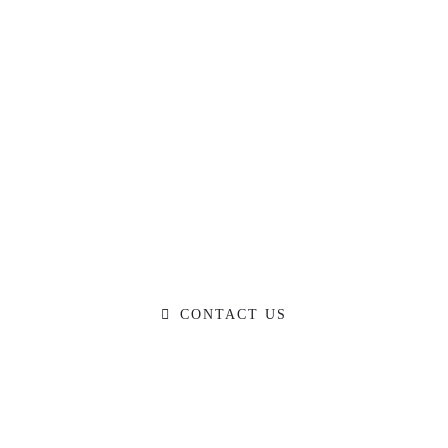
Ready to Talk?
DO YOU HAVE A BIG IDEA WE CAN
HELP WITH?
CONTACT US