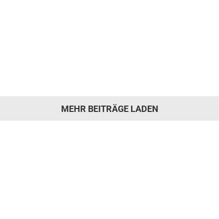
funktionaler Raum – es ist ein Ort der Ruhe,
des Ankommens und des persönlichen
Ausdrucks. In einem aktuellen [...]
MEHR BEITRÄGE LADEN
 hat die Motivation gepa
rer Werkstatt und kommen Sie während der Öf