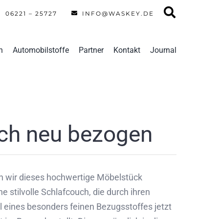
06221 – 25727
INFO@WASKEY.DE
n
Automobilstoffe
Partner
Kontakt
Journal
ch neu bezogen
ten wir dieses hochwertige Möbelstück
e stilvolle Schlafcouch, die durch ihren
l eines besonders feinen Bezugsstoffes jetzt