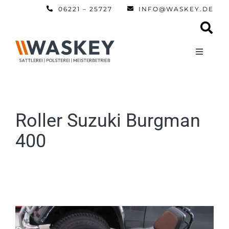
Zum
06221 – 25727
INFO@WASKEY.DE
Inhalt
springen
Toggle
Navigati
Home
Über uns
Roller Suzuki Burgman
400
Leistun
Referen
Automobi