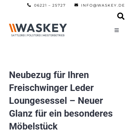
Zum
06221 – 25727
INFO@WASKEY.DE
Inhalt
springen
Toggle
Navigati
Home
Über uns
Neubezug für Ihren
Freischwinger Leder
Leistun
Loungesessel – Neuer
Referen
Glanz für ein besonderes
Möbelstück
Automobi