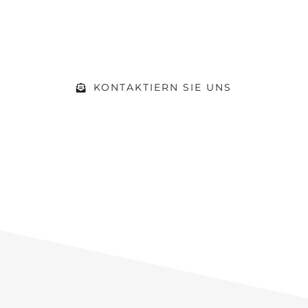
der Öffnungszeiten einfach vorbei.
Gerne beraten wir Sie zu Ihrem
Vorhaben
KONTAKTIERN SIE UNS