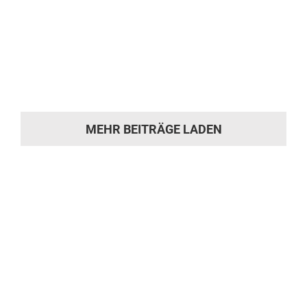
Opel Diplomat Innenausstattung dieses Opel
Diplomat 5.4 Berlina Automatic wurde
vollständig restauriert. Ziel der Arbeiten war
es, [...]
MEHR BEITRÄGE LADEN
Sie hat die
Motivation gepackt?
Machen Sie sich ein Bild von unserer
Werkstatt und kommen Sie während