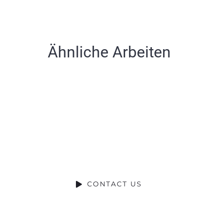
Ähnliche Arbeiten
Ready to Talk?
DO YOU HAVE A BIG IDEA WE CAN
HELP WITH?
CONTACT US