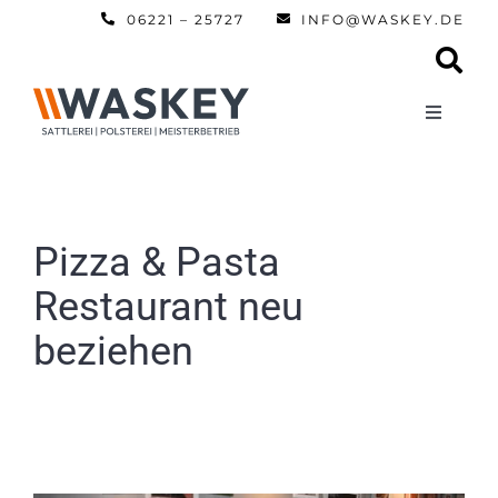
Zum
06221 – 25727
INFO@WASKEY.DE
Inhalt
springen
Toggle
Navigati
Home
Über uns
Pizza & Pasta
Restaurant neu
Leistun
beziehen
Referen
Automobi