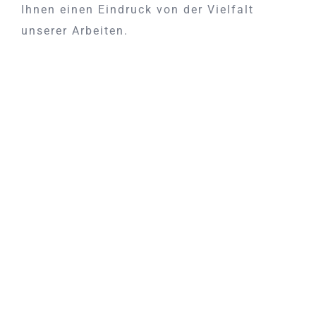
Ihnen einen Eindruck von der Vielfalt
unserer Arbeiten.
Alten Stuhl neu polstern und
beziehen
Alten Stuhl neu polstern und beziehen Ein
alter Stuhl muss nicht ersetzt werden, nur
weil die Polsterung in die Jahre gekommen
ist. Mit einer fachgerechten Restaurierung
lässt [...]