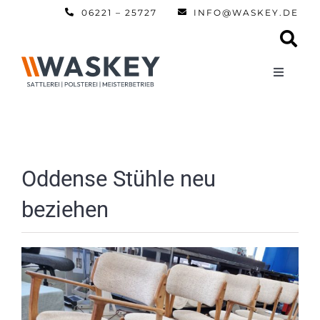
Zum
06221 – 25727
INFO@WASKEY.DE
Inhalt
springen
Toggle
Navigati
Home
Über uns
Oddense Stühle neu
beziehen
Leistun
Referen
Automobi