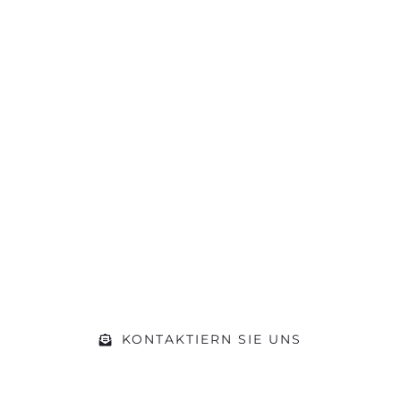
Sie hat die
Motivation
gepackt?
Machen Sie sich ein Bild von unserer
Werkstatt und kommen Sie während
der Öffnungszeiten einfach vorbei.
Gerne beraten wir Sie zu Ihrem
Vorhaben
KONTAKTIERN SIE UNS