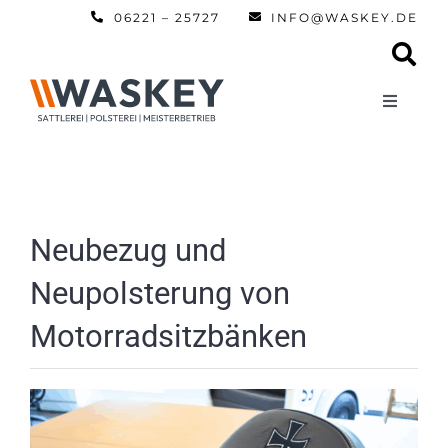
Zum
06221 – 25727
INFO@WASKEY.DE
Inhalt
springen
Toggle
Navigati
Home
Über uns
Neubezug und
Neupolsterung von
Leistun
Motorradsitzbänken
Referen
Automobi