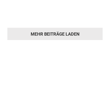
ein besonderes und einzigartiges Gefährt.
Dafür sorgen sein eleganter [...]
MEHR BEITRÄGE LADEN
Sie hat die
Motivation gepackt?
Machen Sie sich ein Bild von unserer
Werkstatt und kommen Sie während
der Öffnungszeiten einfach vorbei.
Gerne beraten wir Sie zu Ihrem