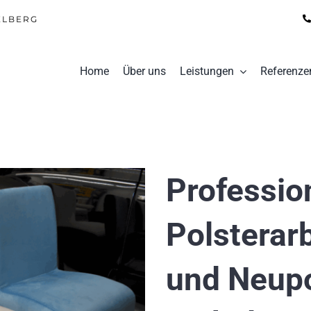
ELBERG
Home
Über uns
Leistungen
Referenze
Professio
Polsterar
und Neupo