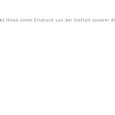
bt Ihnen einen Eindruck von der Vielfalt unserer A
De Sede Couch neu polstern
und mit hochwertigem Leder
neu beziehen
De Sede Couch neu polstern und mit
hochwertigem Leder neu beziehen Eine De
Sede Couch ist mehr als nur ein