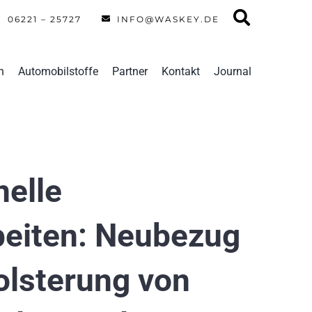
06221 – 25727
INFO@WASKEY.DE
n
Automobilstoffe
Partner
Kontakt
Journal
nelle
beiten: Neubezug
lsterung von