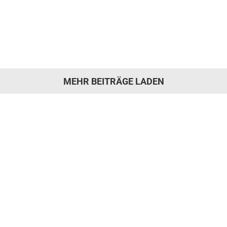
Möbelstück. Sie steht für zeitloses Design,
hochwertige [...]
MEHR BEITRÄGE LADEN
 hat die Motivation gepa
rer Werkstatt und kommen Sie während der Öf
beraten wir Sie zu Ihrem Vorhaben