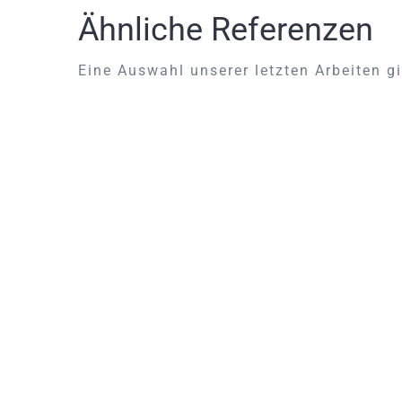
Ähnliche Referenzen
Eine Auswahl unserer letzten Arbeiten gi
Alten Stuhl neu polstern und
beziehen
Alten Stuhl neu polstern und beziehen Ein
alter Stuhl muss nicht ersetzt werden, nur
weil die Polsterung in die Jahre gekommen
ist. Mit einer fachgerechten Restaurierung