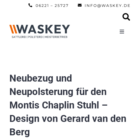
Zum
06221 – 25727
INFO@WASKEY.DE
Inhalt
springen
Toggle
Navigati
Home
Über uns
Neubezug und
Neupolsterung für den
Leistun
Montis Chaplin Stuhl –
Referen
Design von Gerard van den
Berg
Automobi