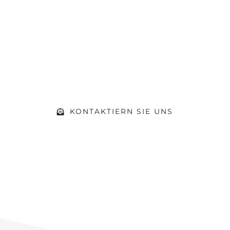
Machen Sie sich ein Bild von unserer
Werkstatt und kommen Sie während
der Öffnungszeiten einfach vorbei.
Gerne beraten wir Sie zu Ihrem
Vorhaben
KONTAKTIERN SIE UNS